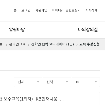
홈
로그인
회원가입
아이디/비밀번호찾기
캐시삭제
알림마당
나의강의실
교육 수강신청
온라인교육
산학연 협력 코디네이터 (1급)
홈
으
로
전체
선택
10
2026년 산학연협력 코디네이터 1급 보수교육(1회차)_KB인재니움_사천