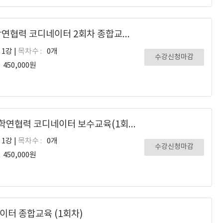
[선착순 50명] [★1인1실★] 2025년 산학연협력 코디네이터 2회차 종합교육(12h)
1강 |
목차수 :
0개
수강신청마감
450,000원
[1인1실]★추가모집★2025년 상반기 산학연협력 코디네이터 보수교육(1회차)
1강 |
목차수 :
0개
수강신청마감
450,000원
네이터 종합교육 (1회차)