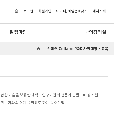
홈
로그인
회원가입
아이디/비밀번호찾기
캐시삭제
알림마당
나의강의실
산학연 Collabo R&D 사전매칭‧교육
홈
으
로
, 적합한 기술을 보유한 대학‧연구기관의 전문가 발굴‧매칭 지원
) 전문가와의 연계를 필요로 하는 중소기업