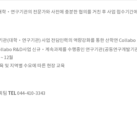
학‧연구기관의 전문가와 사전에 충분한 협의를 거친 후 사업 접수기간에 산학
기관(대학‧연구기관) 사업 전담인력의 역량강화를 통한 산학연 Collabo
Collabo R&D사업 신규‧계속과제를 수행중인 연구기관(공동연구개발기
월 ~ 12월
교육 및 지역별 수요에 따른 현장 교육
TEL
획팀
044-410-3343